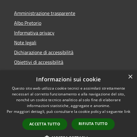
Amministrazione trasparente
Albo Pretorio
Informativa privacy
Note legali
Dichiarazione di accessibilità
Obiettivi di accessibilità
×
Informazioni sui cookie
Questo sito web utilizza cookie tecnici e assimilati strettamente
RSS
Comune convenzionato
necessari al corretto funzionamento e alla navigazione del sito,
Accessibilità
Astigov
nonché un cookie tecnico analitico al solo fine di elaborare
informazioni statistiche, aggregate e anonime.
Privacy
Progetto
|
Convenzione
|
Per maggiori dettagli, può consultare la cookie policy al seguente
link
Cookie
Adesioni
Mappa del sito
RIFIUTA TUTTO
ACCETTA TUTTO
•
Accesso redazione