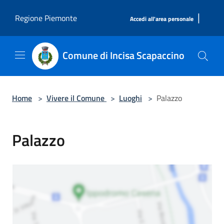
Salta al contenuto principale
|
Regione Piemonte
Accedi all'area personale
Comune di Incisa Scapaccino
Home
>
Vivere il Comune
>
Luoghi
>
Palazzo
Palazzo