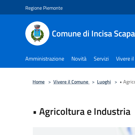
Salta al contenuto principale
Regione Piemonte
Comune di Incisa Scapa
Amministrazione
Novità
Servizi
Vivere 
Home
>
Vivere il Comune
>
Luoghi
>
• Agric
• Agricoltura e Industria