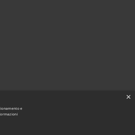
×
nzionamento e
nformazioni
Comune convenzionato
Astigov
|
|
Progetto
Convenzione
Adesioni