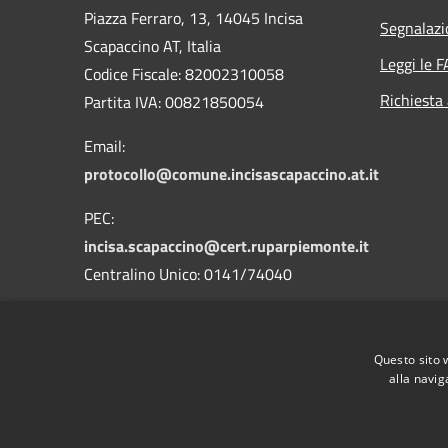
Piazza Ferraro, 13, 14045 Incisa
Segnalazi
Scapaccino AT, Italia
Leggi le 
Codice Fiscale: 82002310058
Richiesta
Partita IVA: 00821850054
Email:
protocollo@comune.incisascapaccino.at.it
PEC:
incisa.scapaccino@cert.ruparpiemonte.it
Centralino Unico: 0141/74040
Questo sito 
alla navig
RSS
Accessibilità
Privacy
Cookie
Mappa de