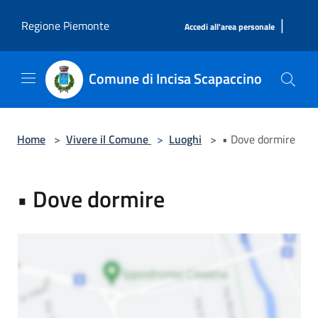
Salta al contenuto principale
|
Regione Piemonte
Accedi all'area personale
Comune di Incisa Scapaccino
Home
>
Vivere il Comune
>
Luoghi
>
• Dove dormire
• Dove dormire