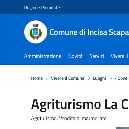
Salta al contenuto principale
Regione Piemonte
Comune di Incisa Scapa
Amministrazione
Novità
Servizi
Vivere 
Home
>
Vivere il Comune
>
Luoghi
>
• Dove
Agriturismo La C
Agriturismo. Vendita di marmellate.