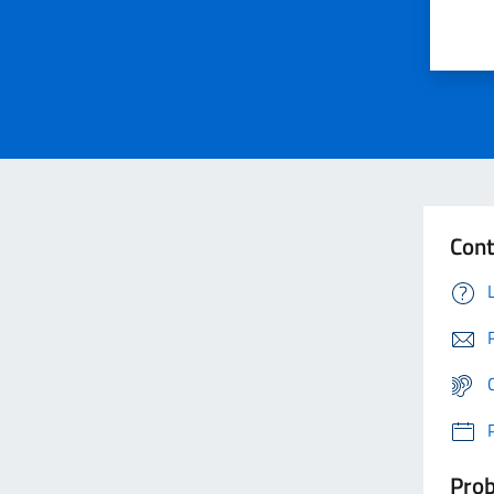
Cont
Prob