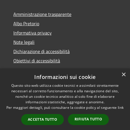
Amministrazione trasparente
Albo Pretorio
Informativa privacy
Note legali
Dichiarazione di accessibilità
Obiettivi di accessibilità
×
Informazioni sui cookie
Questo sito web utilizza cookie tecnici e assimilati strettamente
RSS
Comune convenzionato
necessari al corretto funzionamento e alla navigazione del sito,
Accessibilità
Astigov
nonché un cookie tecnico analitico al solo fine di elaborare
informazioni statistiche, aggregate e anonime.
Privacy
Progetto
|
Convenzione
|
Per maggiori dettagli, può consultare la cookie policy al seguente
link
Cookie
Adesioni
Mappa del sito
RIFIUTA TUTTO
ACCETTA TUTTO
•
Accesso redazione