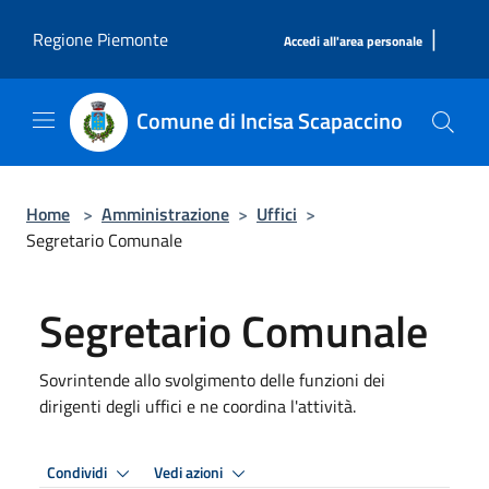
Salta al contenuto principale
|
Regione Piemonte
Accedi all'area personale
Comune di Incisa Scapaccino
Home
>
Amministrazione
>
Uffici
>
Segretario Comunale
Segretario Comunale
Sovrintende allo svolgimento delle funzioni dei
dirigenti degli uffici e ne coordina l'attività.
Condividi
Vedi azioni