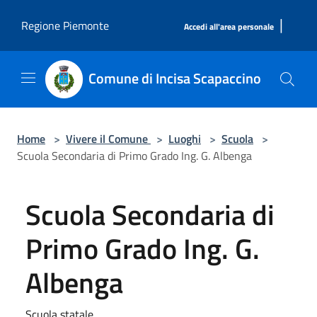
Salta al contenuto principale
|
Regione Piemonte
Accedi all'area personale
Comune di Incisa Scapaccino
Home
>
Vivere il Comune
>
Luoghi
>
Scuola
>
Scuola Secondaria di Primo Grado Ing. G. Albenga
Scuola Secondaria di
Primo Grado Ing. G.
Albenga
Scuola statale.