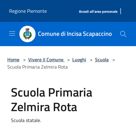
Salta al contenuto principale
|
Regione Piemonte
Accedi all'area personale
Comune di Incisa Scapaccino
Home
>
Vivere il Comune
>
Luoghi
>
Scuola
>
Scuola Primaria Zelmira Rota
Scuola Primaria
Zelmira Rota
Scuola statale.