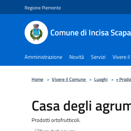
Salta al contenuto principale
Regione Piemonte
Comune di Incisa Scapa
Amministrazione
Novità
Servizi
Vivere 
Home
>
Vivere il Comune
>
Luoghi
>
• Prodot
Casa degli agru
Prodotti ortofrutticoli.