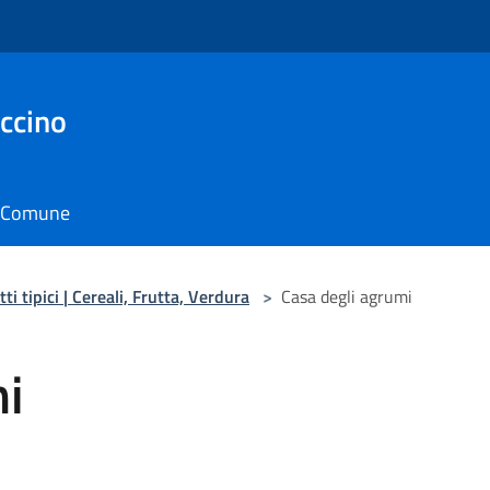
ccino
il Comune
ti tipici | Cereali, Frutta, Verdura
>
Casa degli agrumi
mi