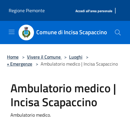
Salta al contenuto principale
|
Regione Piemonte
Accedi all'area personale
Comune di Incisa Scapaccino
Home
>
Vivere il Comune
>
Luoghi
>
• Emergenze
>
Ambulatorio medico | Incisa Scapaccino
Ambulatorio medico |
Incisa Scapaccino
Ambulatorio medico.