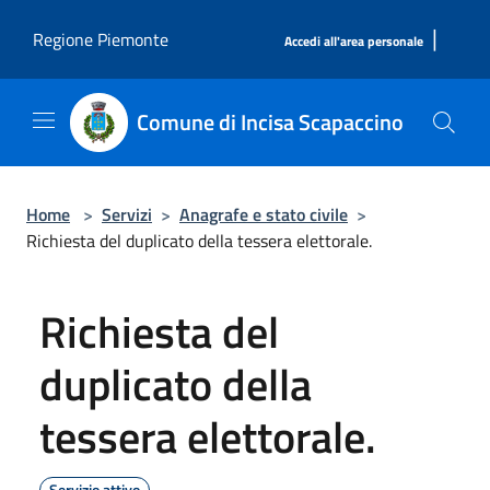
Salta al contenuto principale
|
Regione Piemonte
Accedi all'area personale
Comune di Incisa Scapaccino
Home
>
Servizi
>
Anagrafe e stato civile
>
Richiesta del duplicato della tessera elettorale.
Richiesta del
duplicato della
tessera elettorale.
Servizio attivo