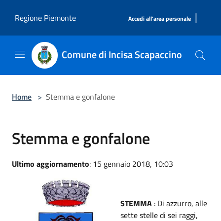
Salta al contenuto principale
|
Regione Piemonte
Accedi all'area personale
Comune di Incisa Scapaccino
Home
>
Stemma e gonfalone
Stemma e gonfalone
Ultimo aggiornamento
: 15 gennaio 2018, 10:03
STEMMA
: Di azzurro, alle
sette stelle di sei raggi,