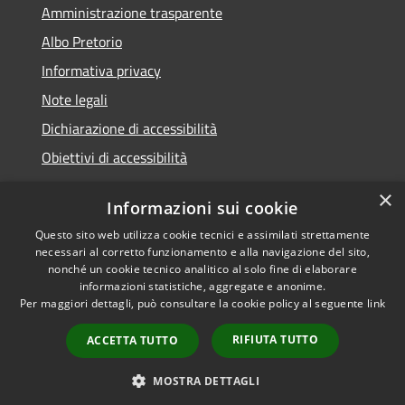
Amministrazione trasparente
Albo Pretorio
Informativa privacy
Note legali
Dichiarazione di accessibilità
Obiettivi di accessibilità
×
Informazioni sui cookie
Questo sito web utilizza cookie tecnici e assimilati strettamente
RSS
Comune convenzionato
necessari al corretto funzionamento e alla navigazione del sito,
Accessibilità
Astigov
nonché un cookie tecnico analitico al solo fine di elaborare
informazioni statistiche, aggregate e anonime.
Privacy
Progetto
|
Convenzione
|
Per maggiori dettagli, può consultare la cookie policy al seguente
link
Cookie
Adesioni
Mappa del sito
RIFIUTA TUTTO
ACCETTA TUTTO
•
Accesso redazione
MOSTRA DETTAGLI