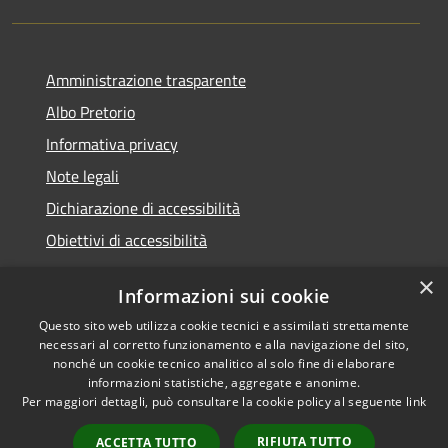
Amministrazione trasparente
Albo Pretorio
Informativa privacy
Note legali
Dichiarazione di accessibilità
Obiettivi di accessibilità
×
Informazioni sui cookie
Questo sito web utilizza cookie tecnici e assimilati strettamente
RSS
Comune convenzionato
necessari al corretto funzionamento e alla navigazione del sito,
Accessibilità
Astigov
nonché un cookie tecnico analitico al solo fine di elaborare
informazioni statistiche, aggregate e anonime.
Privacy
Per maggiori dettagli, può consultare la cookie policy al seguente
link
Progetto
|
Convenzione
|
Cookie
Adesioni
Mappa del sito
RIFIUTA TUTTO
ACCETTA TUTTO