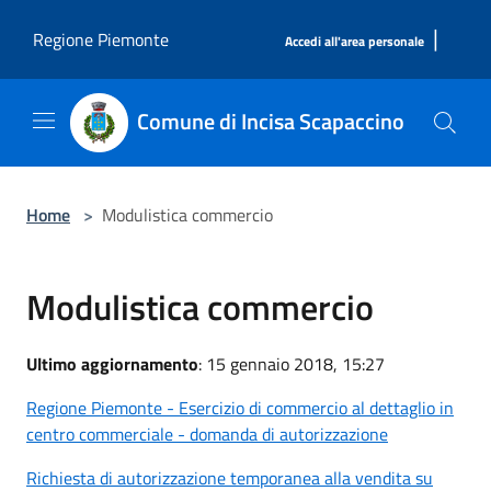
Salta al contenuto principale
|
Regione Piemonte
Accedi all'area personale
Comune di Incisa Scapaccino
Home
>
Modulistica commercio
Modulistica commercio
Ultimo aggiornamento
: 15 gennaio 2018, 15:27
Regione Piemonte - Esercizio di commercio al dettaglio in
centro commerciale - domanda di autorizzazione
Richiesta di autorizzazione temporanea alla vendita su