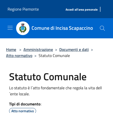
Salta al contenuto principale
|
Regione Piemonte
Accedi all'area personale
Comune di Incisa Scapaccino
Home
>
Amministrazione
>
Documenti e dati
>
Atto normativo
>
Statuto Comunale
Statuto Comunale
Lo statuto è l´atto fondamentale che regola la vita dell
´ente locale.
Tipi di documento
:
Atto normativo