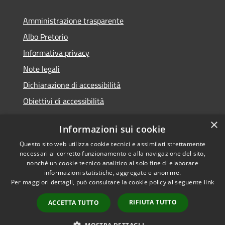
Amministrazione trasparente
Albo Pretorio
Informativa privacy
Note legali
Dichiarazione di accessibilità
Obiettivi di accessibilità
×
Informazioni sui cookie
Questo sito web utilizza cookie tecnici e assimilati strettamente
RSS
Comune convenzionato
necessari al corretto funzionamento e alla navigazione del sito,
Accessibilità
Astigov
nonché un cookie tecnico analitico al solo fine di elaborare
informazioni statistiche, aggregate e anonime.
Privacy
Progetto
|
Convenzione
|
Per maggiori dettagli, può consultare la cookie policy al seguente
link
Cookie
Adesioni
Mappa del sito
RIFIUTA TUTTO
ACCETTA TUTTO
•
Accesso redazione