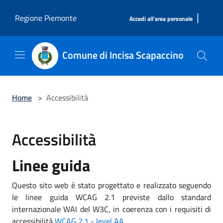
Salta al contenuto principale
|
Regione Piemonte
Accedi all'area personale
Comune di Incisa Scapaccino
Home
>
Accessibilità
Accessibilità
Linee guida
Questo sito web è stato progettato e realizzato seguendo
le linee guida WCAG 2.1 previste dallo standard
internazionale WAI del W3C, in coerenza con i requisiti di
accessibilità
WCAG 2.1 - level AA
.